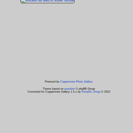
Powered by
Coppermine Photo Gallery
Theme based on
prosilver
© phpBB Group
Converted for Coppermine Gallery 1.5.x by
PortalXL Group
© 2010