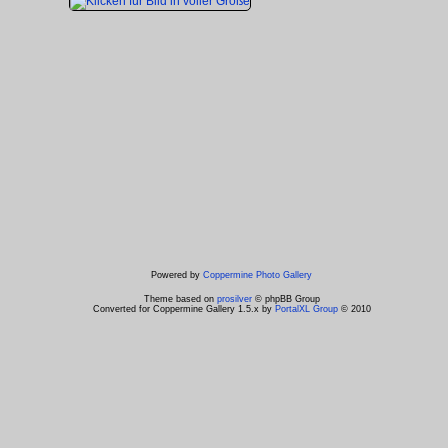
Powered by
Coppermine Photo Gallery
Theme based on
prosilver
© phpBB Group
Converted for Coppermine Gallery 1.5.x by
PortalXL Group
© 2010